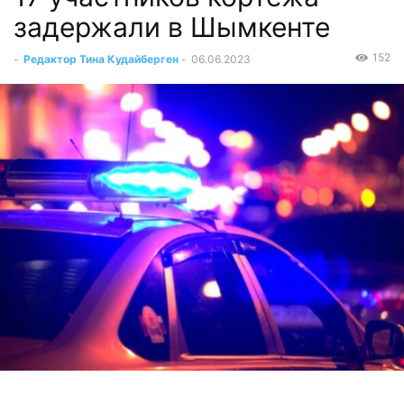
задержали в Шымкенте
152
-
Редактор Тина Кудайберген
-
06.06.2023