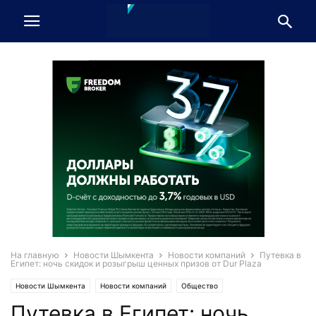
На главную
Новости Шымкента
Новости компаний
Путевка в
Египет: ночь скидок и розыгрыш ценных призов от Dur Plaza
Новости Шымкента
Новости компаний
Общество
Путевка в Египет: ночь