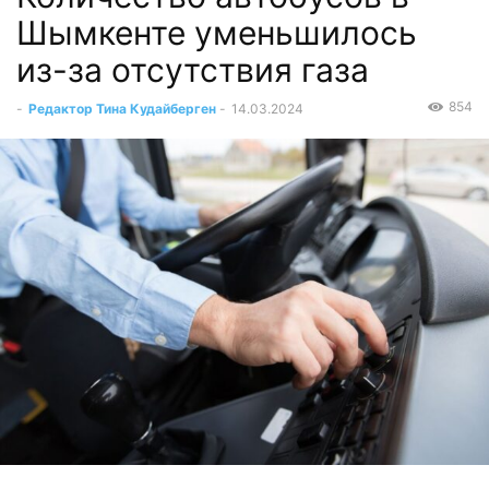
Шымкенте уменьшилось
из-за отсутствия газа
854
-
Редактор Тина Кудайберген
-
14.03.2024