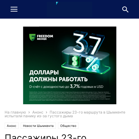
На главную
Анонс
Пассажиры 23-го маршрута в Шымкенте
испытали панику из-за густого дыма
Анонс
Новости Шымкента
Общество
Пассажиры 23-го