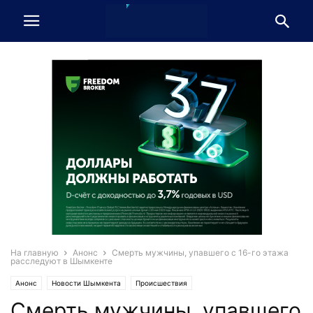
На главную
Анонс
Смерть мужчины, упавшего с 16-го этажа
расследуют в Шымкенте
Анонс
Новости Шымкента
Происшествия
Смерть мужчины, упавшего