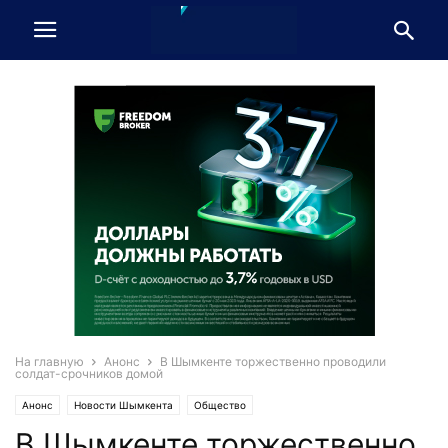
На главную
Анонс
В Шымкенте торжественно проводили
солдат-срочников домой
Анонс
Новости Шымкента
Общество
В Шымкенте торжественно