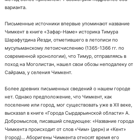
варианта.
Письменные источники впервые упоминают название
Чимкент в книге «Зафар-Наме» историка Тимура
Шарафутдина Йезди, отметившего в летописи по
мусульманскому летоисчислению (1365-1366 гг. по
современной хронологии), что Тимур, отправляясь в
поход на Моголистан, нашел свои обозы неподалеку от
Сайрама, у селения Чимкент.
Более древних письменных сведений о нашем городе
нет. Однако предположение, что Чимкент, как
поселение или город, мог существовать уже в XII веке,
высказал в книге «Города Сырдарьинской области» А.
Добромыслов, писавший следующее: «Название города
Чимкента происходит от слов «Чим» (дерн) и «Кент»
(город)… Аборигены Чимкента относят время его