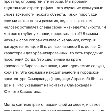
провели, опровергли эти версии. Мы провели
тщательную стратиграфию – это изучение культурных
слоев археологического объекта. Такой пирог, где
слоями лежат эпохи развития, ведь век за веком
человек оставляет следы своей жизнедеятельности. 14
метров в глубину копали, представляете?! В самом
нижнем слое собран комплекс керамики, который
датируется концом III в. до н.э.-началом II в. до н.э. Он
характерен для урбанизированных, то есть городских
поселений Согда. Это сделанные на круге
красноангобированные чаши, цилиндрические сосуды,
корчаги. Эта керамика находит аналоги в городской
архитектуре Самарканда (городище Афрасиаб) III-II вв.
до н.э., что указывает на контакты Самарканда и
Южного Казахстана.
Мы по сантиметрам очищали слой за слоем, и самое
поразительное, что эти слои оказались непрерывными.