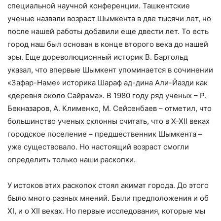
специальной научной конференции. Ташкентские
ученые назвали возраст Шымкента в две тысячи лет, но
после нашей работы добавили еще двести лет. То есть
город наш был основан в конце второго века до нашей
эры. Еще дореволюционный историк В. Бартольд
указал, что впервые Шымкент упоминается в сочинении
«Зафар-Наме» историка Шараф ад-дина Али-Йазди как
«деревня около Сайрама». В 1980 году ряд ученых – Р.
Бекназаров, А. Клименко, М. Сейсенбаев – отметил, что
большинство ученых склонны считать, что в X-XII веках
городское поселение – предшественник Шымкента –
уже существовало. Но настоящий возраст смогли
определить только наши раскопки.
У истоков этих раскопок стоял акимат города. До этого
было много разных мнений. Были предположения и об
XI, и о XII веках. Но первые исследования, которые мы