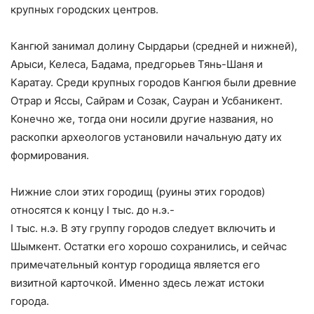
крупных городских центров.
Кангюй занимал долину Сырдарьи (средней и нижней),
Арыси, Келеса, Бадама, предгорьев Тянь-Шаня и
Каратау. Среди крупных городов Кангюя были древние
Отрар и Яссы, Сайрам и Созак, Сауран и Усбаникент.
Конечно же, тогда они носили другие названия, но
раскопки археологов установили начальную дату их
формирования.
Нижние слои этих городищ (руины этих городов)
относятся к концу I тыс. до н.э.-
I тыс. н.э. В эту группу городов следует включить и
Шымкент. Остатки его хорошо сохранились, и сейчас
примечательный контур городища является его
визитной карточкой. Именно здесь лежат истоки
города.