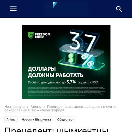
На главную
Анонс
Прецедент: шымкентцы подают в суд за
оскорбление всех жителей города
Анонс
Новости Шымкента
Общество
Прецедент: шымкентцы