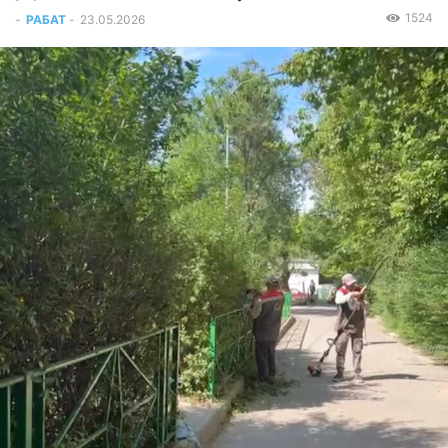
1524
-
РАБАТ
-
23.05.2026