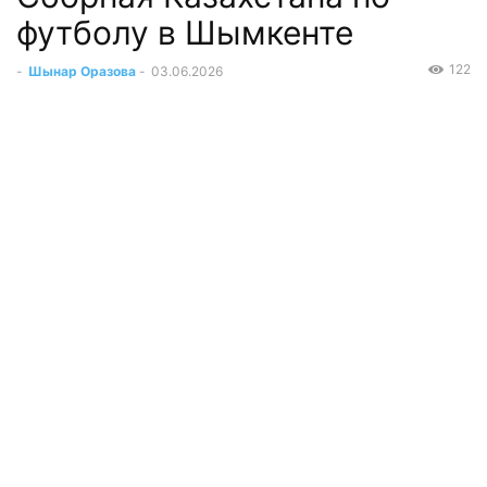
футболу в Шымкенте
122
-
Шынар Оразова
-
03.06.2026