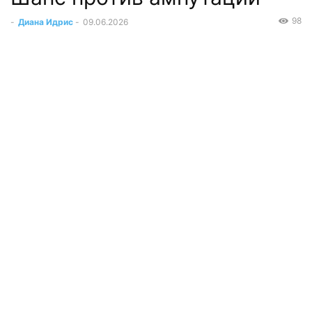
98
-
Диана Идрис
-
09.06.2026