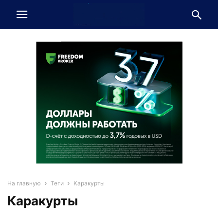
На главную
Теги
Каракурты
Каракурты