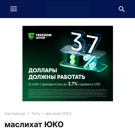
На главную
Теги
маслихат ЮКО
маслихат ЮКО