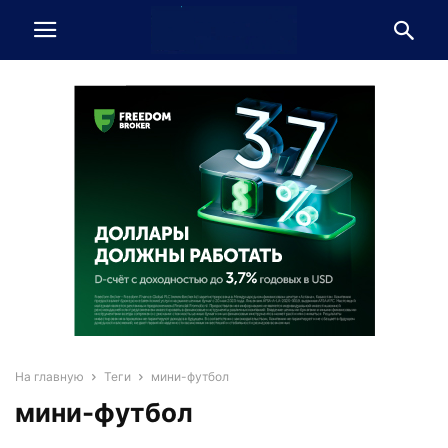
На главную
Теги
мини-футбол
мини-футбол