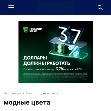
На главную
Теги
модные цвета
модные цвета