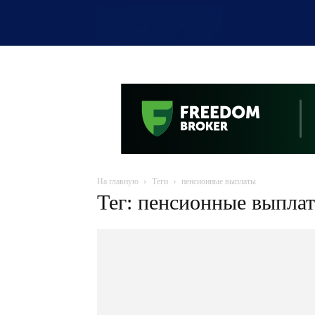
OTYRAR
На главную
Теги
пенсионные выплаты
Тег: пенсионные выпла