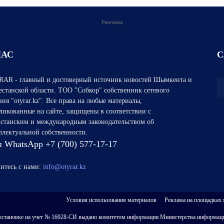
Реклама
НАС
С
AR - главный и достоверный источник новостей Шымкента и
естанской области. ТОО "Собкор" собственник сетевого
ния "otyrar.kz". Все права на любые материалы,
ликованные на сайте, защищены в соответствии с
хстанским и международным законодательством об
ллектуальной собственности.
 WhatsApp +7 (700) 577-17-17
итесь с нами:
info@otyrar.kz
Условия использования материалов
Реклама на площадках
 о постановке на учет № 16928-СИ выдано комитетом информации Министерства информаци