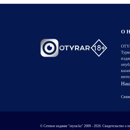
О 
OTYR
Турк
изда
опуб
каза
инте
Наш
Свяж
© Сетевое издание "otyrar.kz" 2009 - 2026. Свидетельство