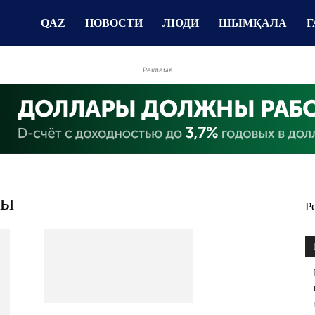
QAZ
НОВОСТИ
ЛЮДИ
ШЫМҚАЛА
Г
Реклама
ты
Р