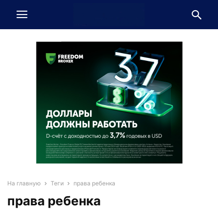
На главную
Теги
права ребенка
права ребенка