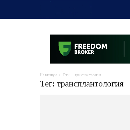
OTYRAR
На главную
Теги
трансплантология
Тег: трансплантология