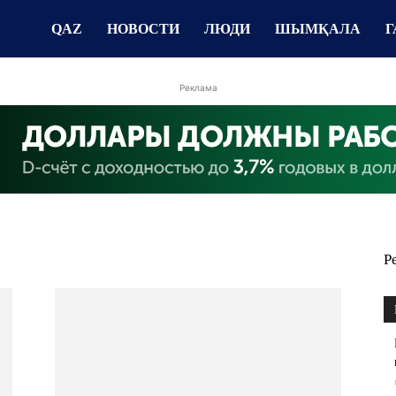
QAZ
НОВОСТИ
ЛЮДИ
ШЫМҚАЛА
Г
Реклама
Р