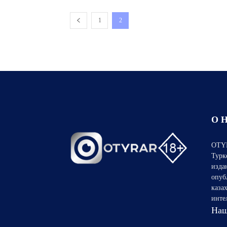
1
2
О 
OTYR
Турк
изда
опуб
каза
инте
Наш