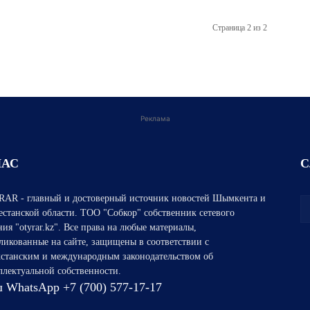
Страница 2 из 2
Реклама
НАС
С
AR - главный и достоверный источник новостей Шымкента и
естанской области. ТОО "Собкор" собственник сетевого
ния "otyrar.kz". Все права на любые материалы,
ликованные на сайте, защищены в соответствии с
хстанским и международным законодательством об
ллектуальной собственности.
 WhatsApp +7 (700) 577-17-17