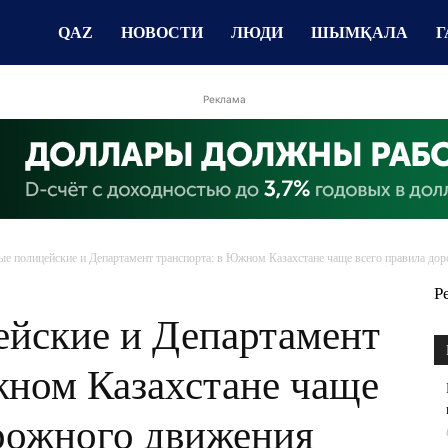
QAZ
НОВОСТИ
ЛЮДИ
ШЫМҚАЛА
Г
Реклама
е полицейские и Департамент транспорта: в Южном Казахстане чаще всего правила доро
Р
йские и Департамент
жном Казахстане чаще
орожного движения