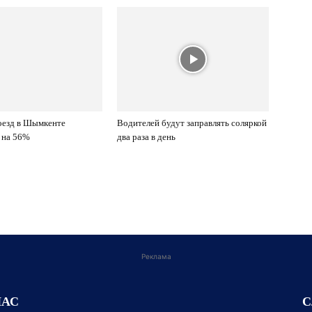
оезд в Шымкенте
Водителей будут заправлять соляркой
 на 56%
два раза в день
Реклама
НАС
С