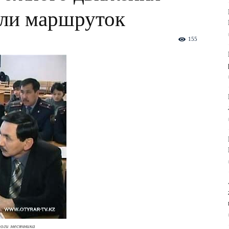
ли маршруток
155
оги месячника