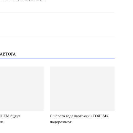
 АВТОРА
OLEM будут
С нового года карточки «TOЛEM»
ми
подорожают