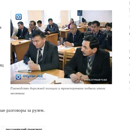
м
яц
Руководство дорожной полиции и транспортники подвели итоги
месячника
ые разговоры за рулем.
пассажирский транспорт