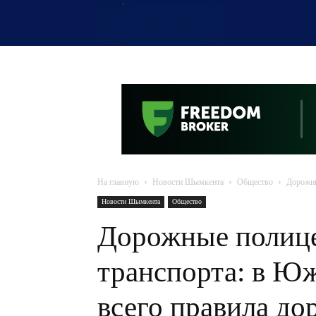
OTYRAR
На главную
Новости Шымкента
Общество
Дорожны
Новости Шымкента
Общество
Дорожные полице
транспорта: в Ю
всего правила д