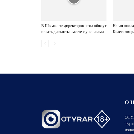
В Шымкенте директоров школ обяжут
Новая школа
писать диктанты вместе с учениками
Келесском р
О 
OTYR
Турк
изда