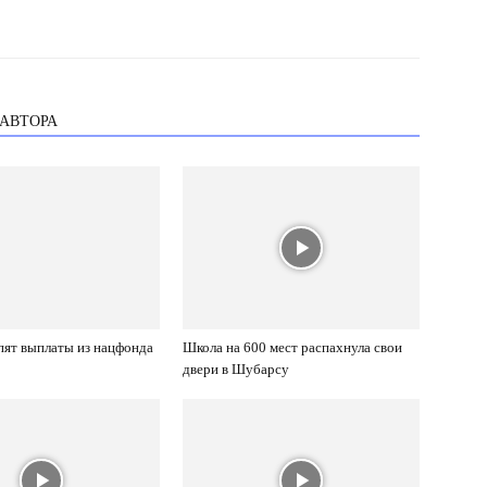
 АВТОРА
пят выплаты из нацфонда
Школа на 600 мест распахнула свои
двери в Шубарсу