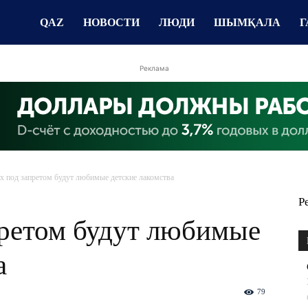
QAZ
НОВОСТИ
ЛЮДИ
ШЫМҚАЛА
Г
Реклама
х под запретом будут любимые детские лакомства
Р
претом будут любимые
а
79