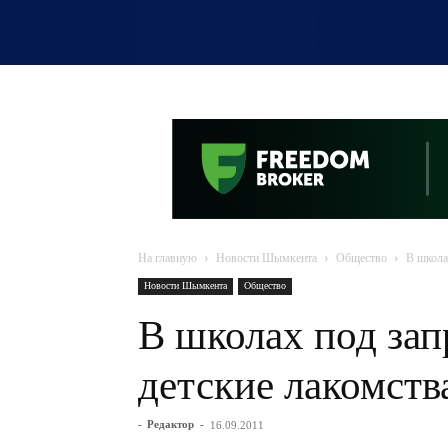
OTYRAR
На главную
Новости Шымкента
Общество
В школа
Новости Шымкента
Общество
В школах под за
детские лакомств
-
Редактор
-
16.09.2011