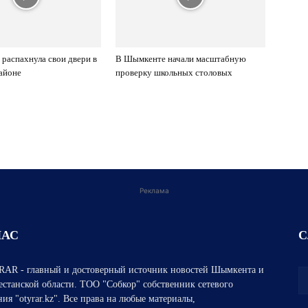
 распахнула свои двери в
В Шымкенте начали масштабную
айоне
проверку школьных столовых
Реклама
НАС
С
AR - главный и достоверный источник новостей Шымкента и
естанской области. ТОО "Собкор" собственник сетевого
ния "otyrar.kz". Все права на любые материалы,