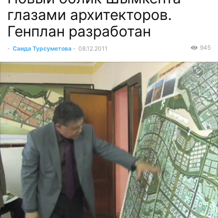
глазами архитекторов.
Генплан разработан
945
-
Саида Турсуметова
-
08.12.2011