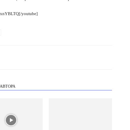
J9xnYBLTQ[/youtube]
 АВТОРА