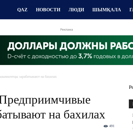
QAZ
НОВОСТИ
ЛЮДИ
ШЫМҚАЛА
Г
Реклама
шымкентцы зарабатывают на бахилах
Р
 Предприимчивые
атывают на бахилах
491