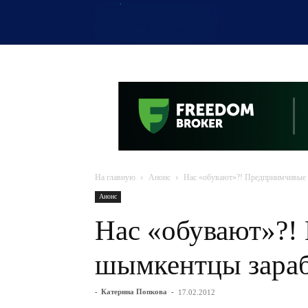
OTYRAR
На главную
Анонс
Нас «обувают»?! Предприимчивые 
Анонс
Нас «обувают»?!
шымкентцы зараб
-
Катерина Попкова
-
17.02.2012