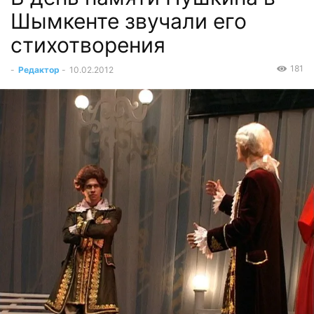
Шымкенте звучали его
стихотворения
181
-
Редактор
-
10.02.2012