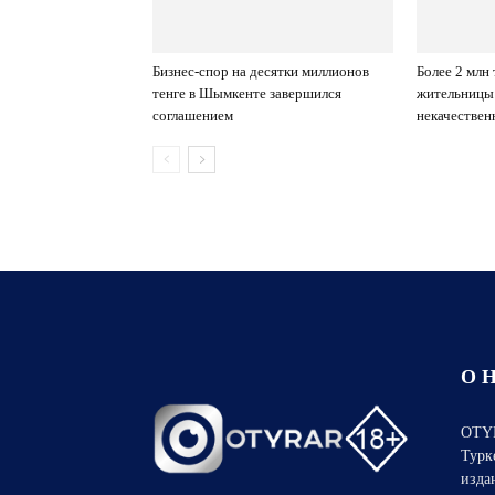
Бизнес-спор на десятки миллионов
Более 2 млн 
тенге в Шымкенте завершился
жительницы
соглашением
некачествен
О 
OTYR
Турк
изда