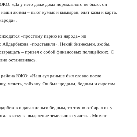
ЮКО: «Да у него даже дома нормального не было, он
т наши акимы – пьют кумыс и кымыран, едят казы и карта.
народа».
приходятся «простому парню из народа» ни
: Айдарбекова «подставили». Некий бизнесмен, якобы,
 возвращать – привел с собой финансовых полицейских. С
овно остановилась.
о района ЮКО: «Наш аул раньше был словно после
ицу, мечеть, тойхану. Он был щедрым, бедным и сиротам
арбеков и давал деньги бедным, то точно отбирал их у
гал взятку за выделение земельного участка. Момент