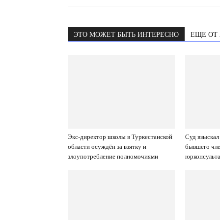
ЭТО МОЖЕТ БЫТЬ ИНТЕРЕСНО
ЕЩЕ ОТ
Экс-директор школы в Туркестанской
Суд взыскал
области осуждён за взятку и
бывшего чле
злоупотребление полномочиями
юрконсульт