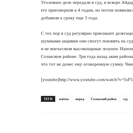
Уголовное дело передали в суд, и вскоре Айда
его приговорили к 4 годам, но потом появилис
добавили к сроку еще 3 года.
С тех пор в суд регулярно приезжают делегац
шумными акциями они смогут повлиять на суд
и не впечатлили высокопарные лозунги. Напом
Созакском районе. Три года назад аким района 
что тот не донес ему оговоренную сумму. Чин
[youtube]http://www.youtube.com/watch?v=5sF
ТЕГИ
взятка
народ
Созакский район
суд