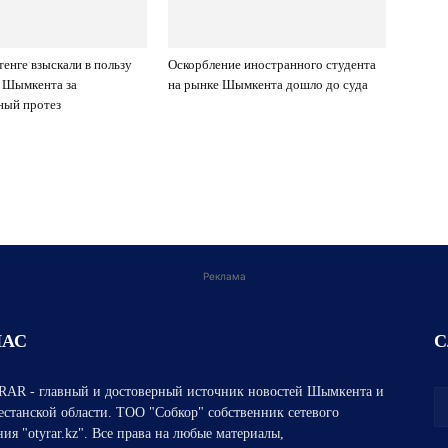
тенге взыскали в пользу
Оскорбление иностранного студента
 Шымкента за
на рынке Шымкента дошло до суда
ный протез
Реклама
НАС
С
AR - главный и достоверный источник новостей Шымкента и
естанской области. ТОО "Собкор" собственник сетевого
ния "otyrar.kz". Все права на любые материалы,