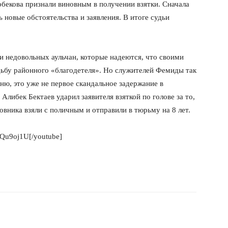
рбекова признали виновным в получении взятки. Сначала
ь новые обстоятельства и заявления. В итоге судьи
ии недовольных аульчан, которые надеются, что своими
ьбу районного «благодетеля». Но служителей Фемиды так
ню, это уже не первое скандальное задержание в
Алибек Бектаев ударил заявителя взяткой по голове за то,
овника взяли с поличным и отправили в тюрьму на 8 лет.
5Qu9oj1U[/youtube]