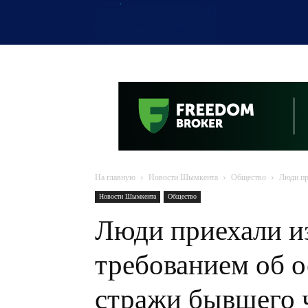
OTYRAR
На главную
Новости Шымкента
Общество
Люди пр
Новости Шымкента
Общество
Люди приехали из
требованием об 
стражи бывшего 