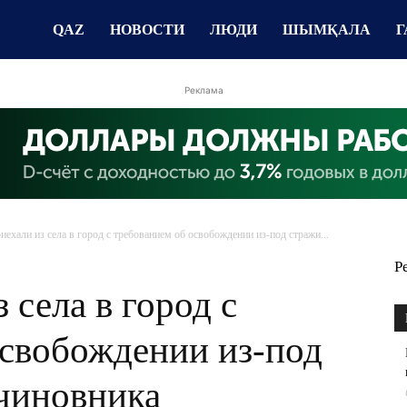
QAZ
НОВОСТИ
ЛЮДИ
ШЫМҚАЛА
Г
Реклама
иехали из села в город с требованием об освобождении из-под стражи...
Р
 села в город с
освобождении из-под
чиновника