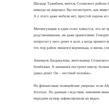
Шалдар Тажибаев, житель Созакского района 
никогда не жировал. Вы посмотрите, как живу
А у этого даже мебели нет, простой парень из 
Митингующие в один голос клянутся, что не 
родственниками, ни даже приятелями. Говорят
попросил у него денег в долг, а когда пришел
тех пор район лишился кормильца, и жизнь сл
Аманкуль Багдакулова, жительница Созакског
бомбежки. А замакима построил школу, больн
давал денег. Он – честный человек».
Но финансовые полицейские уверены: если Айд
богатых. По данным следствия, чиновник вымо
передачи купюр зафиксировали на видео.