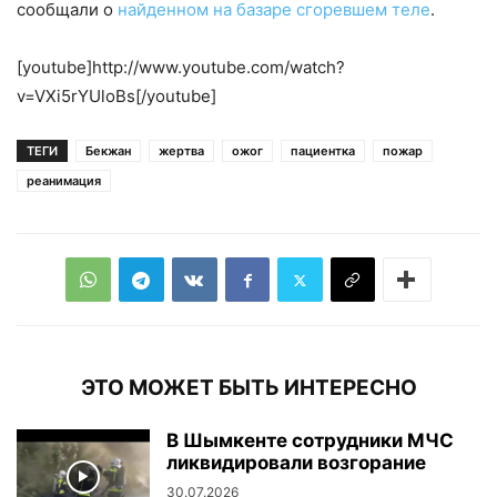
сообщали о
найденном на базаре сгоревшем теле
.
[youtube]http://www.youtube.com/watch?
v=VXi5rYUloBs[/youtube]
ТЕГИ
Бекжан
жертва
ожог
пациентка
пожар
реанимация
ЭТО МОЖЕТ БЫТЬ ИНТЕРЕСНО
В Шымкенте сотрудники МЧС
ликвидировали возгорание
30.07.2026