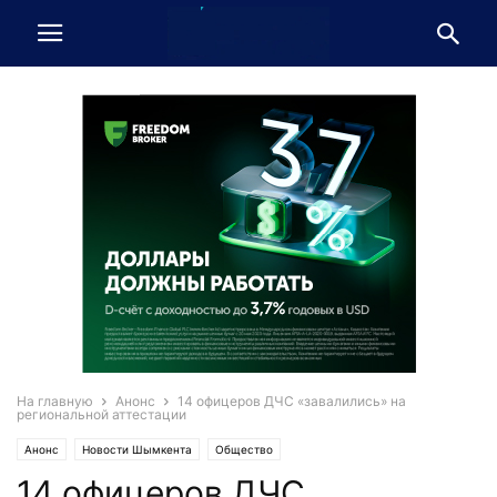
На главную
Анонс
14 офицеров ДЧС «завалились» на
региональной аттестации
Анонс
Новости Шымкента
Общество
14 офицеров ДЧС