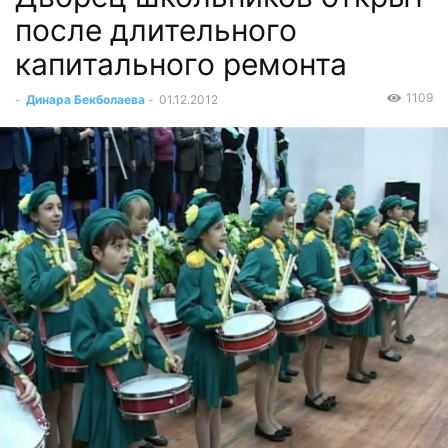
после длительного
капитального ремонта
1109
-
Динара Бекболаева
-
01.12.2012