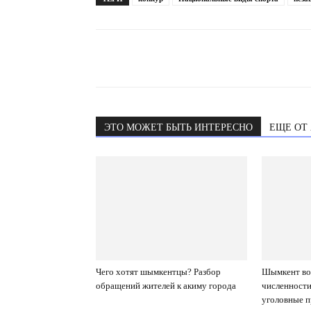
ЭТО МОЖЕТ БЫТЬ ИНТЕРЕСНО
ЕЩЕ ОТ
Чего хотят шымкентцы? Разбор
Шымкент вош
обращений жителей к акиму города
численност
уголовные 