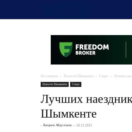
OTYRAR
На главную
Новости Шымкента
Спорт
Лучших нае
Новости Шымкента
Спорт
Лучших наездник
Шымкенте
-
Бахром Абдуллаев
-
18.12.2012