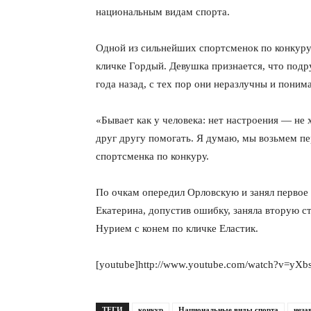
национальным видам спорта.
Одной из сильнейших спортсменок по конкуру
кличке Гордый. Девушка признается, что подр
года назад, с тех пор они неразлучны и поним
«Бывает как у человека: нет настроения — не 
друг другу помогать. Я думаю, мы возьмем пе
спортсменка по конкуру.
По очкам опередил Орловскую и занял первое 
Екатерина, допустив ошибку, заняла вторую с
Нурием с конем по кличке Еластик.
[youtube]http://www.youtube.com/watch?v=yXb
ТЕГИ
конкур
Национальные виды спорта
неза