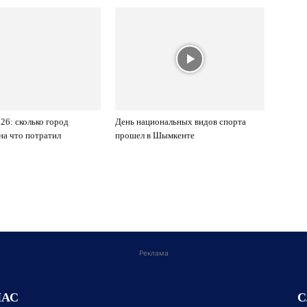
6: сколько город
День национальных видов спорта
 на что потратил
прошел в Шымкенте
Реклама
НАС
С