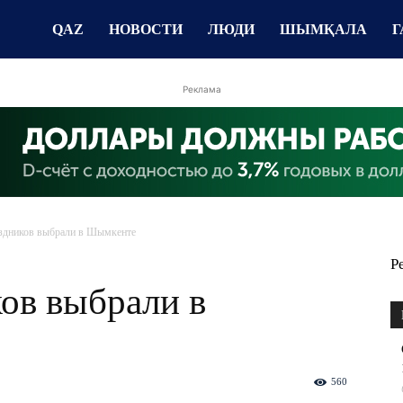
QAZ
НОВОСТИ
ЛЮДИ
ШЫМҚАЛА
Г
Реклама
здников выбрали в Шымкенте
Р
ов выбрали в
560