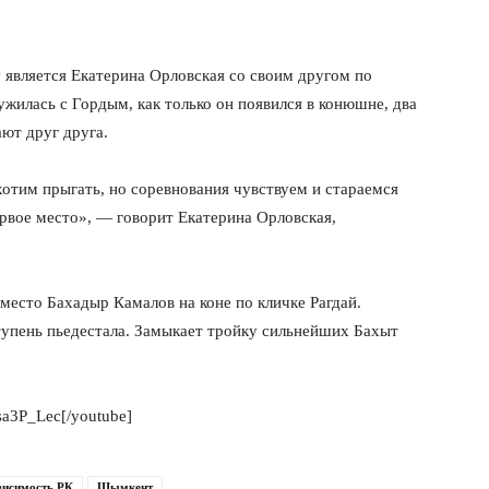
 является Екатерина Орловская со своим другом по
ужилась с Гордым, как только он появился в конюшне, два
ают друг друга.
хотим прыгать, но соревнования чувствуем и стараемся
рвое место», — говорит Екатерина Орловская,
место Бахадыр Камалов на коне по кличке Рагдай.
тупень пьедестала. Замыкает тройку сильнейших Бахыт
sa3P_Lec[/youtube]
висимость РК
Шымкент