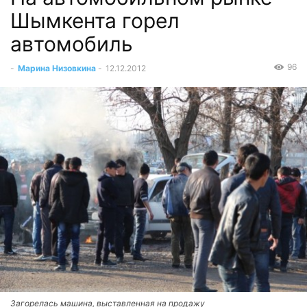
Шымкента горел
автомобиль
96
-
Марина Низовкина
-
12.12.2012
Загорелась машина, выставленная на продажу