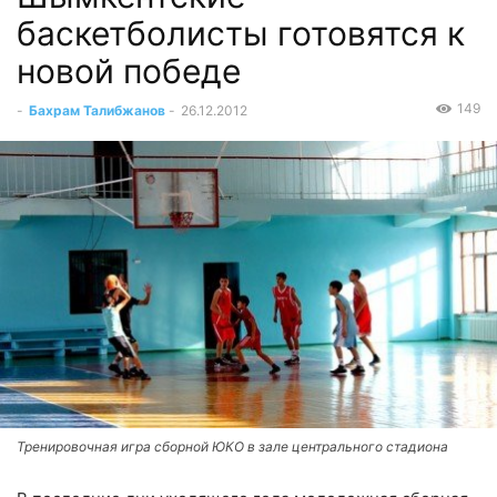
баскетболисты готовятся к
новой победе
149
-
Бахрам Талибжанов
-
26.12.2012
Тренировочная игра сборной ЮКО в зале центрального стадиона