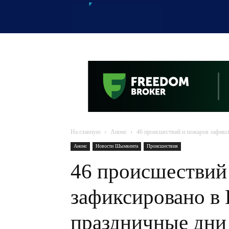
OTYRAR
На главную
Анонс
46 происшествий и пожаров зафик
Анонс
Новости Шымкента
Происшествия
46 происшествий
зафиксировано в
праздничные дни