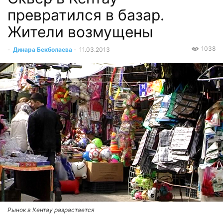
превратился в базар.
Жители возмущены
1038
-
Динара Бекболаева
-
11.03.2013
Рынок в Кентау разрастается