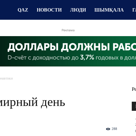
QAZ
НОВОСТИ
ЛЮДИ
ШЫМҚАЛА
Г
Реклама
онавтики
Р
мирный день
288