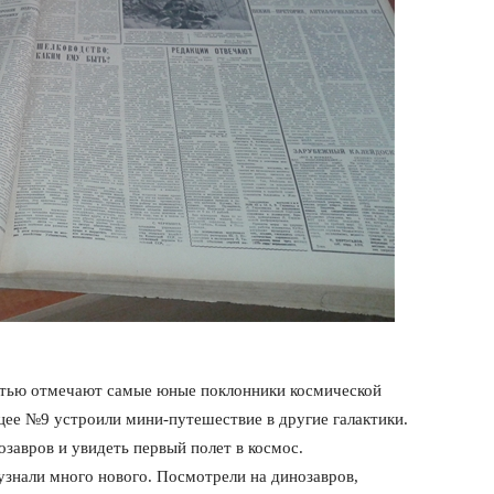
стью отмечают самые юные поклонники космической
ицее №9 устроили мини-путешествие в другие галактики.
озавров и увидеть первый полет в космос.
узнали много нового. Посмотрели на динозавров,