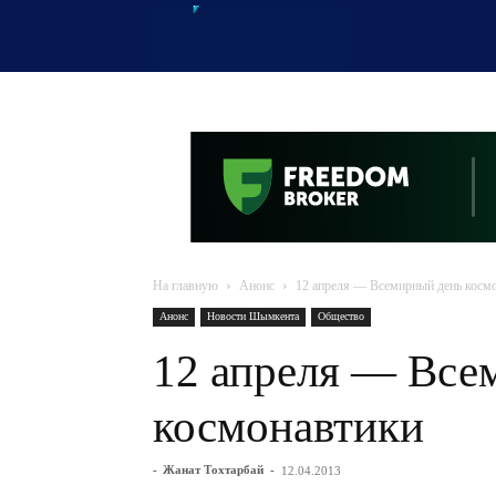
OTYRAR
На главную
Анонс
12 апреля — Всемирный день косм
Анонс
Новости Шымкента
Общество
12 апреля — Все
космонавтики
-
Жанат Тохтарбай
-
12.04.2013