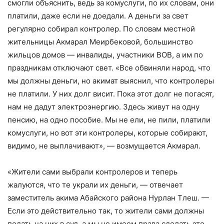
смогли объяснить, ведь за комуслуги, по их словам, они
платили, даже если не доедали. А деньги за свет
регулярно собирал контролер. По словам местной
жительницы Акмарал Меирбековой, большинство
жильцов домов — инвалиды, участники ВОВ, а им по
праздникам отключают свет. «Все обвиняли народ, что
мы должны деньги, но акимат выяснил, что контролеры
не платили. У них долг висит. Пока этот долг не погасят,
нам не дадут электроэнергию. Здесь живут на одну
пенсию, на одно пособие. Мы не ели, не пили, платили
комуслуги, но вот эти контролеры, которые собирают,
видимо, не выплачивают», — возмущается Акмарал.
«Жители сами выбрали контролеров и теперь
жалуются, что те украли их деньги, — отвечает
заместитель акима Абайского района Нурлан Тлеш. —
Если это действительно так, то жители сами должны
подать на них в суд, а мы не имеем права сделать это.