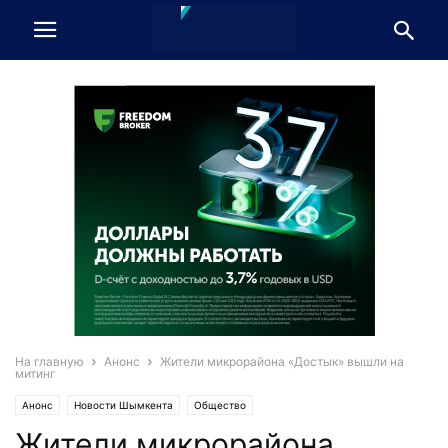
На главную
Анонс
Жители микрорайона «Достык» вышли на
митинг
Анонс
Новости Шымкента
Общество
Жители микрорайона