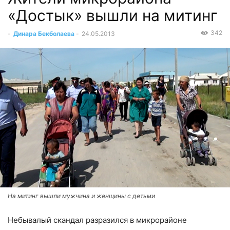
«Достык» вышли на митинг
342
-
Динара Бекболаева
-
24.05.2013
На митинг вышли мужчина и женщины с детьми
Небывалый скандал разразился в микрорайоне