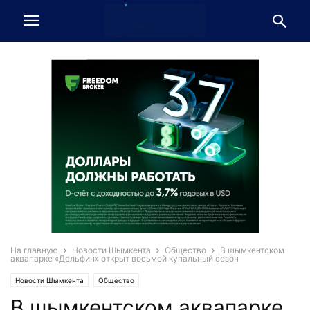
На главную
Новости Шымкента
Общество
В шымкентском
аквапарке «Дельфин» открыт восьмой купальный сезон
Новости Шымкента
Общество
В шымкентском аквапарке