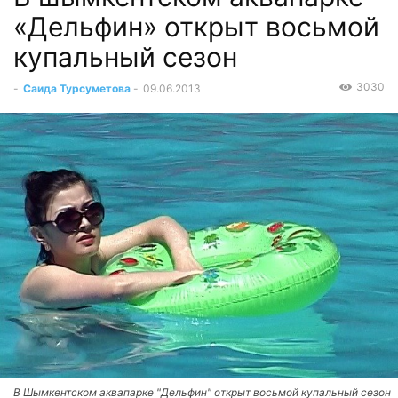
«Дельфин» открыт восьмой
купальный сезон
3030
-
Саида Турсуметова
-
09.06.2013
В Шымкентском аквапарке "Дельфин" открыт восьмой купальный сезон