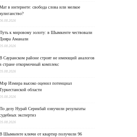
Мат в интернете: свобода слова или мелкое
хулиганство?
06.08.2026
Путь к мировому золоту: в Шымкенте чествовали
Дияра Аманали
05.08.2026
В Сауранском районе строят не имеющий аналогов
в стране откормочный комплекс
05.08.2026
Мэр Измира высоко оценил потенциал
Туркестанской области
05.08.2026
По делу Нурай Серикбай озвучили результаты
судебных экспертиз
05.08.2026
В Шымкенте ключи от квартир получили 96