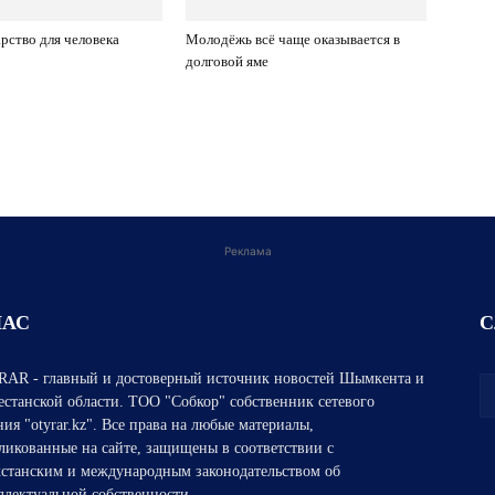
рство для человека
Молодёжь всё чаще оказывается в
долговой яме
Реклама
НАС
С
AR - главный и достоверный источник новостей Шымкента и
естанской области. ТОО "Собкор" собственник сетевого
ния "otyrar.kz". Все права на любые материалы,
ликованные на сайте, защищены в соответствии с
хстанским и международным законодательством об
ллектуальной собственности.