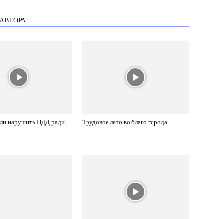
 АВТОРА
Айгерим Калаубаева выступила как ведущая мероприятия.
сли нарушить ПДД ради
Трудовое лето во благо города