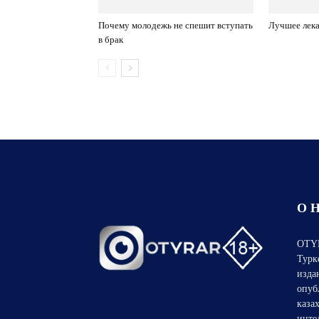
Почему молодежь не спешит вступать
Лучшее лека
в брак
О 
OTYR
Турк
изда
опуб
каза
инте