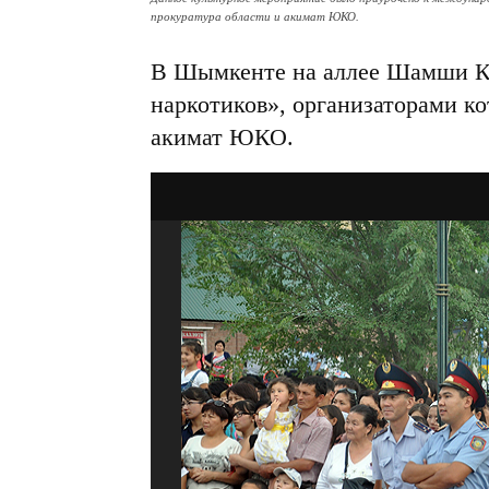
прокуратура области и акимат ЮКО.
В Шымкенте на аллее Шамши Ка
наркотиков», организаторами ко
акимат ЮКО.