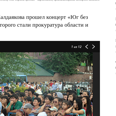
лдаякова прошел концерт «Юг без
торого стали прокуратура области и
1
из 12