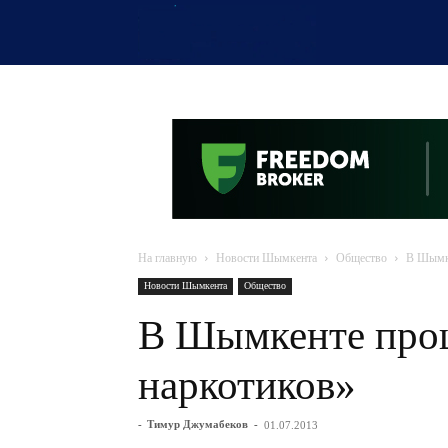
OTYRAR
На главную
Новости Шымкента
Общество
В Шымке
Новости Шымкента
Общество
В Шымкенте прош
наркотиков»
-
Тимур Джумабеков
-
01.07.2013