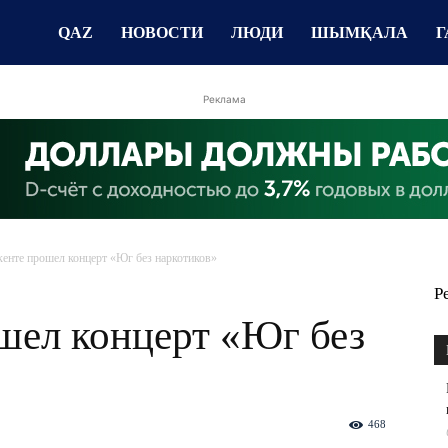
QAZ
НОВОСТИ
ЛЮДИ
ШЫМҚАЛА
Г
Реклама
нте прошел концерт «Юг без наркотиков»
Р
ел концерт «Юг без
468