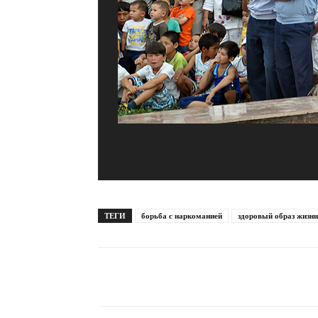
ТЕГИ
борьба с наркоманией
здоровый образ жизни