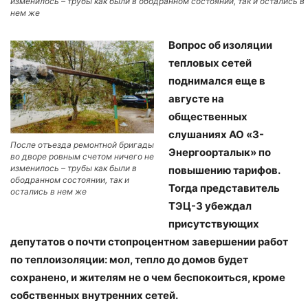
изменилось – трубы как были в ободранном состоянии, так и остались в
нем же
Вопрос об изоляции
тепловых сетей
поднимался еще в
августе на
общественных
слушаниях АО «3-
После отъезда ремонтной бригады
Энергоорталык» по
во дворе ровным счетом ничего не
изменилось – трубы как были в
повышению тарифов.
ободранном состоянии, так и
Тогда представитель
остались в нем же
ТЭЦ-3 убеждал
присутствующих
депутатов о почти стопроцентном завершении работ
по теплоизоляции: мол, тепло до домов будет
сохранено, и жителям не о чем беспокоиться, кроме
собственных внутренних сетей.