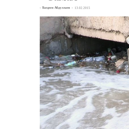
-
Бахром Абдуллаев
-
13.02.2015