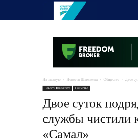
OTYRAR
На главную
Новости Шымкента
Общество
Двое су
Новости Шымкента
Общество
Двое суток подр
службы чистили 
«Самал»