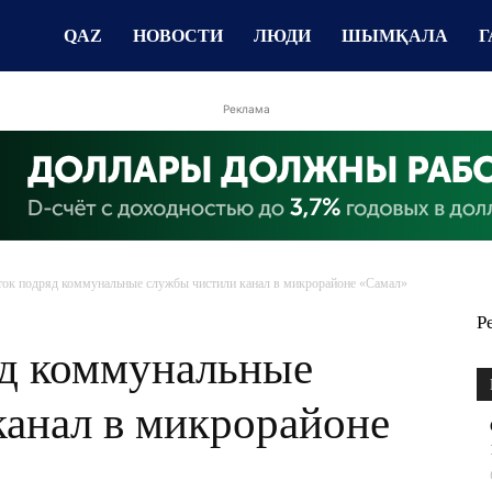
QAZ
НОВОСТИ
ЛЮДИ
ШЫМҚАЛА
Г
Реклама
ток подряд коммунальные службы чистили канал в микрорайоне «Самал»
Р
яд коммунальные
канал в микрорайоне