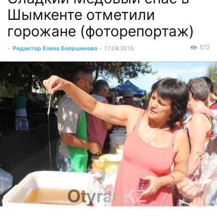
Шымкенте отметили
горожане (фоторепортаж)
572
-
Редактор Елена Бояршинова
-
17.08.2015