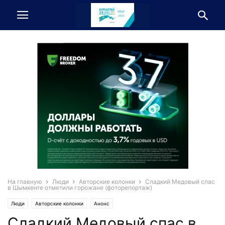
На главную
Люди
Авторские колонки
Сладкий Медовый спас
в Шымкенте отметили горожане (фоторепортаж)
Люди
Авторские колонки
Анонс
Сладкий Медовый спас в