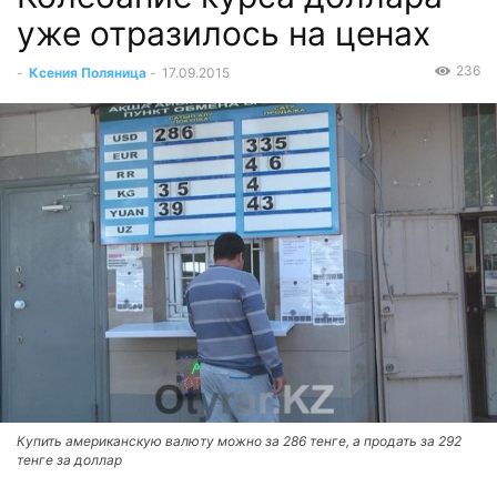
уже отразилось на ценах
236
-
Ксения Поляница
-
17.09.2015
Купить американскую валюту можно за 286 тенге, а продать за 292
тенге за доллар