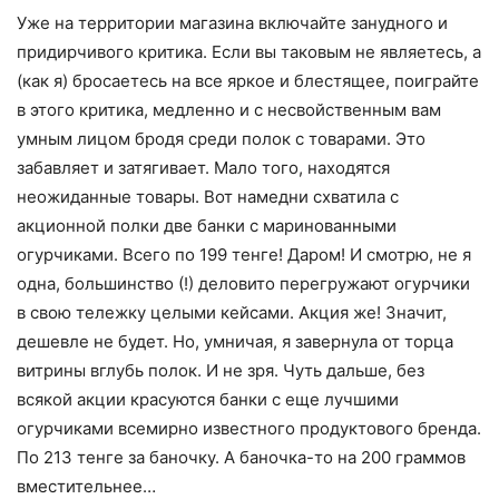
Уже на территории магазина включайте занудного и
придирчивого критика. Если вы таковым не являетесь, а
(как я) бросаетесь на все яркое и блестящее, поиграйте
в этого критика, медленно и с несвойственным вам
умным лицом бродя среди полок с товарами. Это
забавляет и затягивает. Мало того, находятся
неожиданные товары. Вот намедни схватила с
акционной полки две банки с маринованными
огурчиками. Всего по 199 тенге! Даром! И смотрю, не я
одна, большинство (!) деловито перегружают огурчики
в свою тележку целыми кейсами. Акция же! Значит,
дешевле не будет. Но, умничая, я завернула от торца
витрины вглубь полок. И не зря. Чуть дальше, без
всякой акции красуются банки с еще лучшими
огурчиками всемирно известного продуктового бренда.
По 213 тенге за баночку. А баночка-то на 200 граммов
вместительнее…