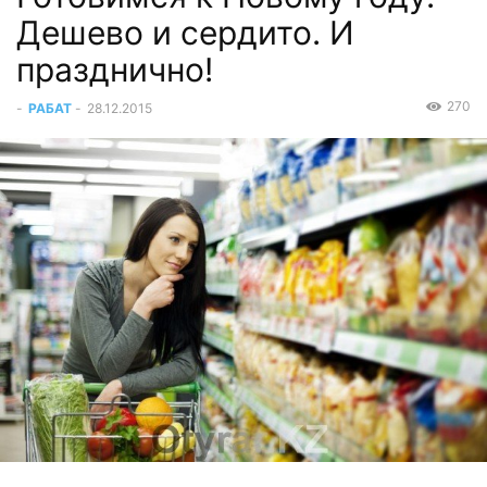
Дешево и сердито. И
празднично!
270
-
РАБАТ
-
28.12.2015