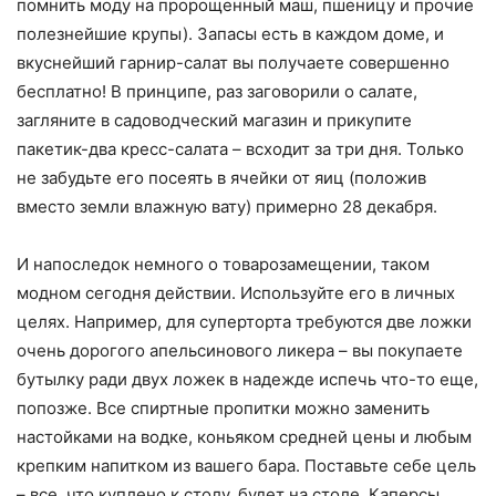
помнить моду на пророщенный маш, пшеницу и прочие
полезнейшие крупы). Запасы есть в каждом доме, и
вкуснейший гарнир-салат вы получаете совершенно
бесплатно! В принципе, раз заговорили о салате,
загляните в садоводческий магазин и прикупите
пакетик-два кресс-салата – всходит за три дня. Только
не забудьте его посеять в ячейки от яиц (положив
вместо земли влажную вату) примерно 28 декабря.
И напоследок немного о товарозамещении, таком
модном сегодня действии. Используйте его в личных
целях. Например, для суперторта требуются две ложки
очень дорогого апельсинового ликера – вы покупаете
бутылку ради двух ложек в надежде испечь что-то еще,
попозже. Все спиртные пропитки можно заменить
настойками на водке, коньяком средней цены и любым
крепким напитком из вашего бара. Поставьте себе цель
– все, что куплено к столу, будет на столе. Каперсы