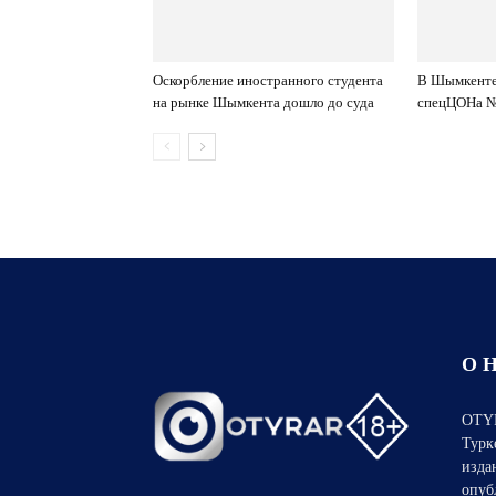
Оскорбление иностранного студента
В Шымкенте 
на рынке Шымкента дошло до суда
спецЦОНа 
О 
OTYR
Турк
изда
опуб