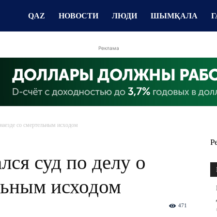
QAZ
НОВОСТИ
ЛЮДИ
ШЫМҚАЛА
Г
Реклама
 наезде со смертельным исходом
Р
ся суд по делу о
льным исходом
471