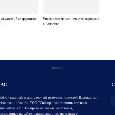
осудили 15 сотрудников
Число дел о мошенничестве выросло в
№2
Шымкенте
Реклама
НАС
С
AR - главный и достоверный источник новостей Шымкента и
естанской области. ТОО "Собкор" собственник сетевого
ния "otyrar.kz". Все права на любые материалы,
ликованные на сайте, защищены в соответствии с