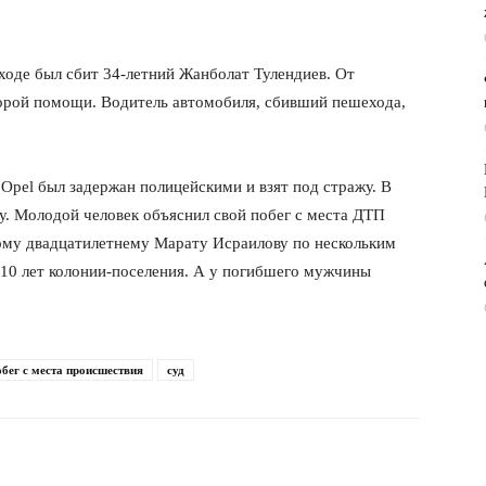
ходе был сбит 34-летний Жанболат Тулендиев. От
корой помощи. Водитель автомобиля, сбивший пешехода,
Opel был задержан полицейскими и взят под стражу. В
у. Молодой человек объяснил свой побег с места ДТП
ому двадцатилетнему Марату Исраилову по нескольким
о 10 лет колонии-поселения. А у погибшего мужчины
обег с места происшествия
суд