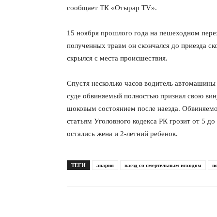
сообщает ТК «Отырар TV».
15 ноября прошлого года на пешеходном пере
полученных травм он скончался до приезда с
скрылся с места происшествия.
Спустя несколько часов водитель автомашины 
суде обвиняемый полностью признал свою вин
шоковым состоянием после наезда. Обвиняем
статьям Уголовного кодекса РК грозит от 5 д
остались жена и 2-летний ребенок.
ТЕГИ
авария
наезд со смертельным исходом
п