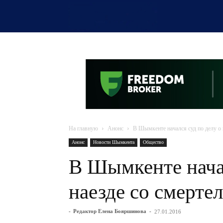
OTYRAR
На главную
Анонс
В Шымкенте начался суд по делу о
Анонс
Новости Шымкента
Общество
В Шымкенте начал
наезде со смерте
-
Редактор Елена Бояршинова
-
27.01.2016