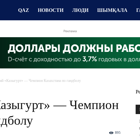
QAZ
НОВОСТИ
ЛЮДИ
ШЫМҚАЛА
Г
Реклама
й «Казыгурт» — Чемпион Казахстана по гандболу
Р
азыгурт» — Чемпион
ндболу
895