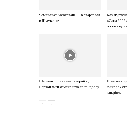
Чемпионат Казахстана U18 стартовал
Казыгуртско
в Шымкенте
«Сапа 2002
производст
Шымкент принимает второй тур
Шымкент пр
Первой лиги чемпионата по гандболу
юниорок стр
гандболу