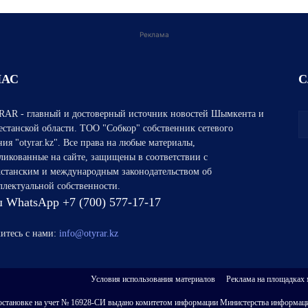
Реклама
НАС
С
AR - главный и достоверный источник новостей Шымкента и
естанской области. ТОО "Собкор" собственник сетевого
ния "otyrar.kz". Все права на любые материалы,
ликованные на сайте, защищены в соответствии с
хстанским и международным законодательством об
ллектуальной собственности.
 WhatsApp +7 (700) 577-17-17
итесь с нами:
info@otyrar.kz
Условия использования материалов
Реклама на площадках
 о постановке на учет № 16928-СИ выдано комитетом информации Министерства информаци