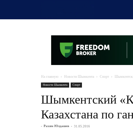
OTYRAR
На главную
Новости Шымкента
Спорт
Шымкентски
Новости Шымкента
Спорт
Шымкентский «К
Казахстана по га
-
Рахим Юлдашев
-
31.05.2016