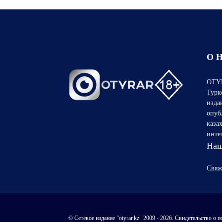
О 
OTYR
Турк
изда
опуб
каза
инте
Наш
Свяж
© Сетевое издание "otyrar.kz" 2009 - 2026. Свидетельство