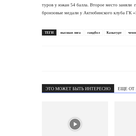
туров у южан 54 балла. Второе место заняли 
бронзовые медали у Актюбинского клуба ГК «
ТЕГИ
высшая лига
гандбол
Казыгурт
чемп
ЭТО МОЖЕТ БЫТЬ ИНТЕРЕСНО
ЕЩЕ ОТ