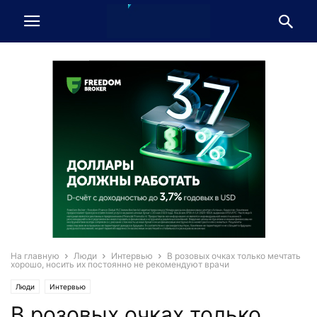
На главную
Люди
Интервью
В розовых очках только мечтать
хорошо, носить их постоянно не рекомендуют врачи
Люди
Интервью
В розовых очках только