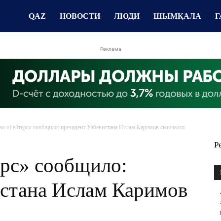
QAZ
НОВОСТИ
ЛЮДИ
ШЫМҚАЛА
Г
Реклама
во «Рейтерс» сообщило: президент Узбекистана Ислам Каримов скончался
Р
ерс» сообщило:
истана Ислам Каримов