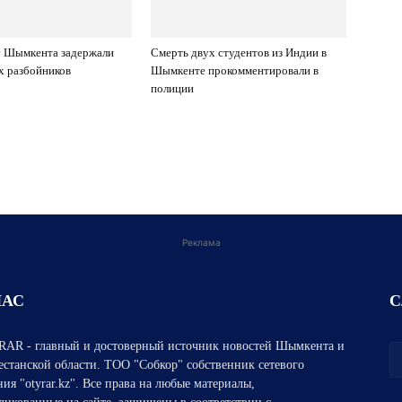
у Шымкента задержали
Смерть двух студентов из Индии в
х разбойников
Шымкенте прокомментировали в
полиции
Реклама
НАС
С
AR - главный и достоверный источник новостей Шымкента и
естанской области. ТОО "Собкор" собственник сетевого
ния "otyrar.kz". Все права на любые материалы,