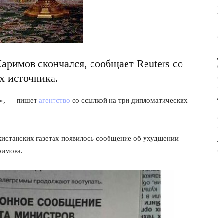
аримов скончался, сообщает Reuters со
х источника.
р», — пишет
агентство
со ссылкой на три дипломатических
кистанских газетах появилось сообщение об ухудшении
римова.