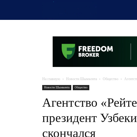
OTYRAR
На главную
Новости Шымкента
Общество
Агентст
Новости Шымкента
Общество
Агентство «Рейт
президент Узбек
скончался