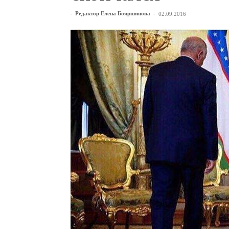
-
Редактор Елена Бояршинова
-
02.09.2016