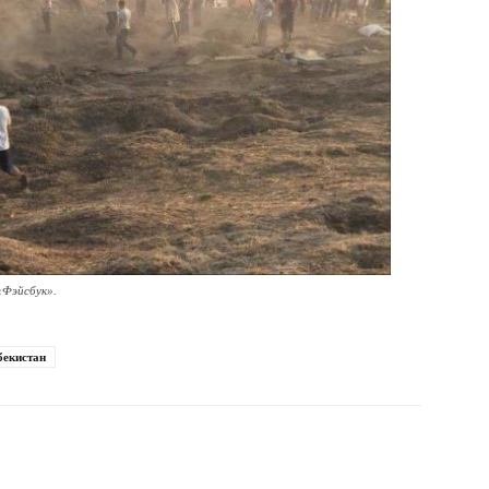
«Фэйсбук».
бекистан