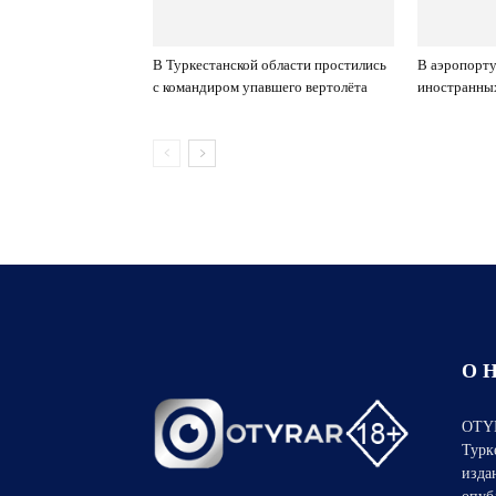
В Туркестанской области простились
В аэропорт
с командиром упавшего вертолёта
иностранны
О 
OTYR
Турк
изда