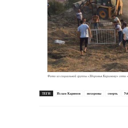
Фото из социальной группы «Здоровья Каримову» сети 
ТЕГИ
Ислам Каримов
похороны
смерть
Уз