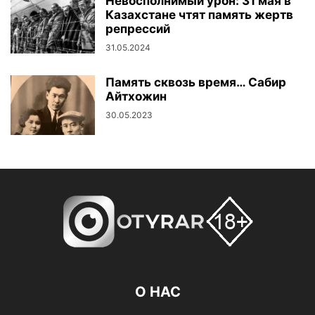
Невосполнимый урон: 31 мая в
Казахстане чтят память жертв
репрессий
31.05.2024
Память сквозь время… Сабир
Айтхожин
30.05.2023
О НАС