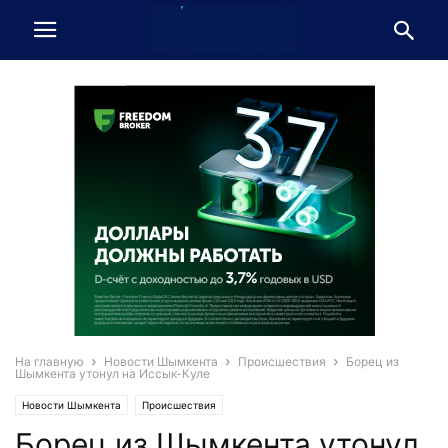
На главную
Новости Шымкента
Происшествия
Борец из
Шымкента утонул на Иссык-Куле
Новости Шымкента
Происшествия
Борец из Шымкента утонул