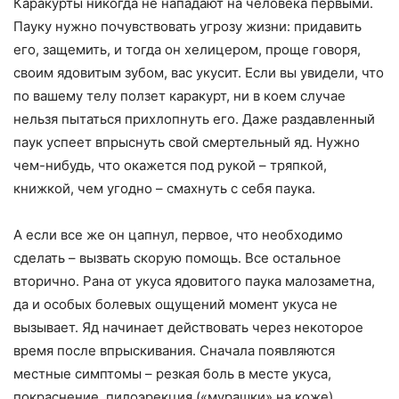
Каракурты никогда не нападают на человека первыми.
Пауку нужно почувствовать угрозу жизни: придавить
его, защемить, и тогда он хелицером, проще говоря,
своим ядовитым зубом, вас укусит. Если вы увидели, что
по вашему телу ползет каракурт, ни в коем случае
нельзя пытаться прихлопнуть его. Даже раздавленный
паук успеет впрыснуть свой смертельный яд. Нужно
чем-нибудь, что окажется под рукой – тряпкой,
книжкой, чем угодно – смахнуть с себя паука.
А если все же он цапнул, первое, что необходимо
сделать – вызвать скорую помощь. Все остальное
вторично. Рана от укуса ядовитого паука малозаметна,
да и особых болевых ощущений момент укуса не
вызывает. Яд начинает действовать через некоторое
время после впрыскивания. Сначала появляются
местные симптомы – резкая боль в месте укуса,
покраснение, пилоэрекция («мурашки» на коже).