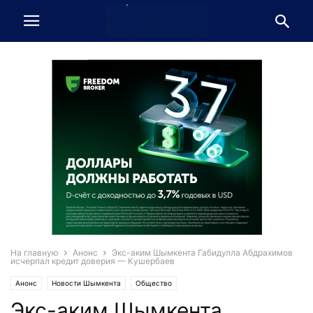
На главную
Анонс
Экс-аким Шымкента Габидулла Абдрахимов
исчерпал кредит доверия — Кушербаев
Анонс
Новости Шымкента
Общество
Экс-аким Шымкента