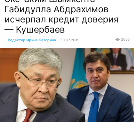
Габидулла Абдрахимов
исчерпал кредит доверия
— Кушербаев
2656
-
Редактор Ирина Казорина
-
30.07.2019