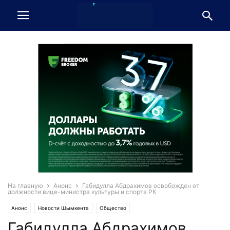
На главную
Анонс
Габидулла Абдрахимов освобожден от
должности вице-министра культуры и спорта РК
Анонс
Новости Шымкента
Общество
Габидулла Абдрахимов